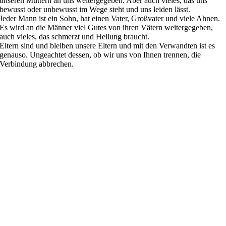
unseren Müttern an uns weitergegeben. Aber auch vieles, das uns
bewusst oder unbewusst im Wege steht und uns leiden lässt.
Jeder Mann ist ein Sohn, hat einen Vater, Großvater und viele Ahnen.
Es wird an die Männer viel Gutes von ihren Vätern weitergegeben,
auch vieles, das schmerzt und Heilung braucht.
Eltern sind und bleiben unsere Eltern und mit den Verwandten ist es
genauso. Ungeachtet dessen, ob wir uns von Ihnen trennen, die
Verbindung abbrechen.