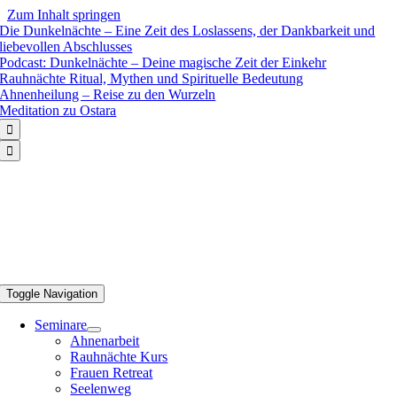
Zum Inhalt springen
Die Dunkelnächte – Eine Zeit des Loslassens, der Dankbarkeit und
liebevollen Abschlusses
Podcast: Dunkelnächte – Deine magische Zeit der Einkehr
Rauhnächte Ritual, Mythen und Spirituelle Bedeutung
Ahnenheilung – Reise zu den Wurzeln
Meditation zu Ostara


Toggle Navigation
Seminare
Ahnenarbeit
Rauhnächte Kurs
Frauen Retreat
Seelenweg