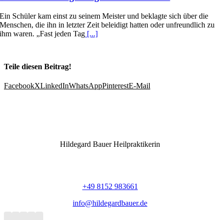
Ein Schüler kam einst zu seinem Meister und beklagte sich über die
Menschen, die ihn in letzter Zeit beleidigt hatten oder unfreundlich zu
ihm waren. „Fast jeden Tag
[...]
Teile diesen Beitrag!
Facebook
X
LinkedIn
WhatsApp
Pinterest
E-Mail
Hildegard Bauer Heilpraktikerin
Nikolausstraße 10
82211 Herrsching am Ammersee
+49 8152 983661
info@hildegardbauer.de