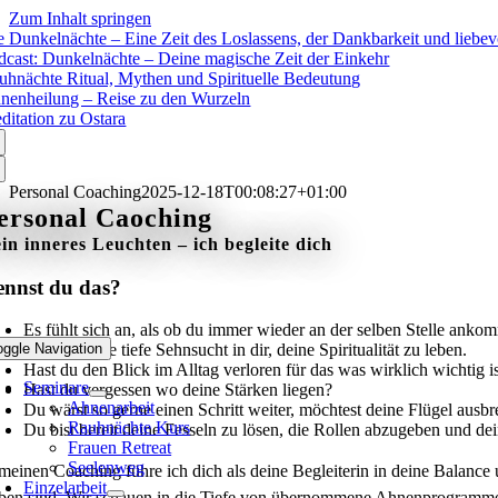
Zum Inhalt springen
e Dunkelnächte – Eine Zeit des Loslassens, der Dankbarkeit und liebev
dcast: Dunkelnächte – Deine magische Zeit der Einkehr
uhnächte Ritual, Mythen und Spirituelle Bedeutung
nenheilung – Reise zu den Wurzeln
ditation zu Ostara
Personal Coaching
2025-12-18T00:08:27+01:00
ersonal Caoching
in inneres Leuchten – ich begleite dich
nnst du das?
Es fühlt sich an, als ob du immer wieder an der selben Stelle anko
oggle Navigation
Du spürst die tiefe Sehnsucht in dir, deine Spiritualität zu leben.
Hast du den Blick im Alltag verloren für das was wirklich wichtig i
Seminare
Hast du vergessen wo deine Stärken liegen?
Ahnenarbeit
Du wärst so gerne einen Schritt weiter, möchtest deine Flügel ausbr
Rauhnächte Kurs
Du bist bereit deine Fesseln zu lösen, die Rollen abzugeben und de
Frauen Retreat
Seelenweg
 meinen Coaching führe ich dich als deine Begleiterin in deine Balanc
Einzelarbeit
ben sind. Wir schauen in die Tiefe von übernommene Ahnenprogramme, 