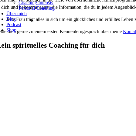
Coaching Intensiv
h dich und bekomme genau die Information, die du in jedem Augenblic
Personal Coaching
Über mich
Blog
Jede Frau trägt alles in sich um ein glückliches und erfülltes Leben
Podcast
Shop
lde dich gerne zu einem ersten Kennenlerngespräch über meine
Kontak
ein spirituelles Coaching für dich