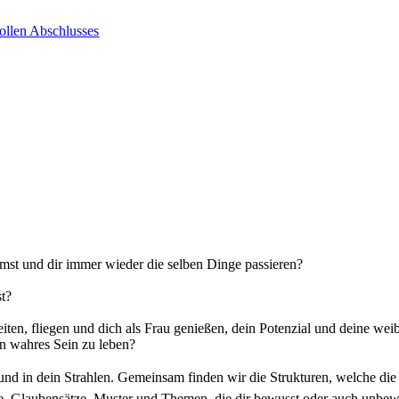
ollen Abschlusses
mmst und dir immer wieder die selben Dinge passieren?
st?
eiten, fliegen und dich als Frau genießen, dein Potenzial und deine wei
in wahres Sein zu leben?
e und in dein Strahlen. Gemeinsam finden wir die Strukturen, welche d
Glaubensätze, Muster und Themen, die dir bewusst oder auch unbewus