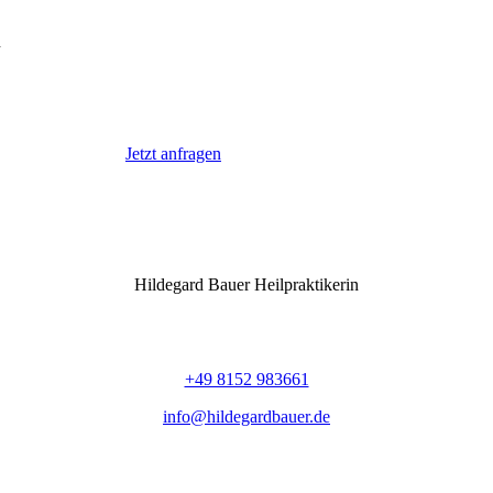
n
Jetzt anfragen
Hildegard Bauer Heilpraktikerin
Nikolausstraße 10
82211 Herrsching am Ammersee
+49 8152 983661
info@hildegardbauer.de