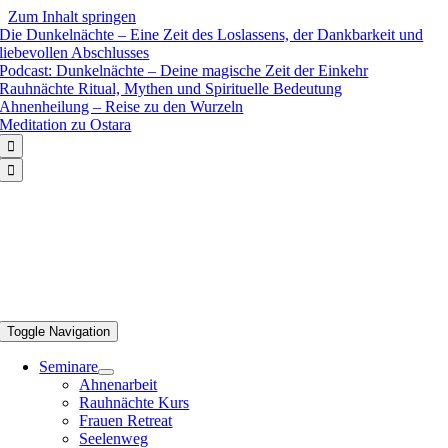
Zum Inhalt springen
Die Dunkelnächte – Eine Zeit des Loslassens, der Dankbarkeit und
liebevollen Abschlusses
Podcast: Dunkelnächte – Deine magische Zeit der Einkehr
Rauhnächte Ritual, Mythen und Spirituelle Bedeutung
Ahnenheilung – Reise zu den Wurzeln
Meditation zu Ostara


Toggle Navigation
Seminare
Ahnenarbeit
Rauhnächte Kurs
Frauen Retreat
Seelenweg